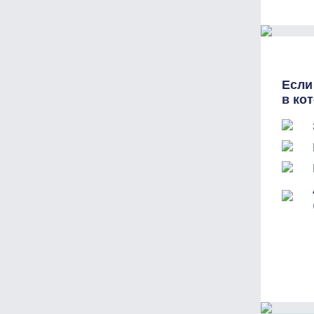
Если
в ко