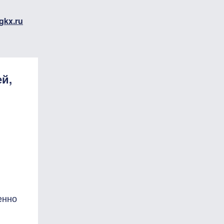
gkx.ru
й,
енно