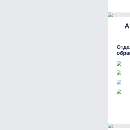
А
Отде
обра