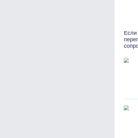
Если 
пере
сопр