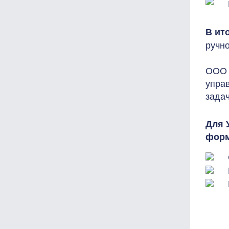
В ит
ручн
ООО 
упра
зада
Для 
форм