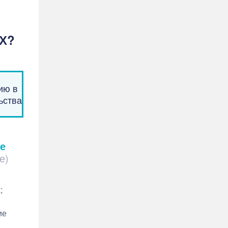
КХ?
ию в
ьства
е
е)
;
ие