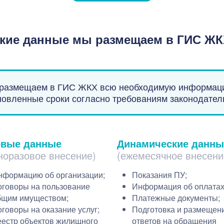
кие данные мы размещаем в ГИС Ж
размещаем в ГИС ЖКХ всю необходимую информац
новленные сроки согласно требованиям законодател
овые данные
Динамические данны
норазовое внесение)
(ежемесячное внесени
нформацию об организации;
Показания ПУ;
оговоры на пользование
Информация об оплатах
бщим имуществом;
Платежные документы;
говоры на оказание услуг;
Подготовка и размещен
еестр объектов жилищного
ответов на обращения