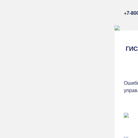
+7-80
ГИС
Ошибк
управ