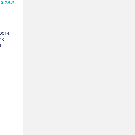
3.19.2
ости
их
и