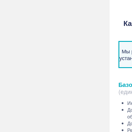
Ка
Мы 
уста
Баз
(еди
И
Д
о
До
Р