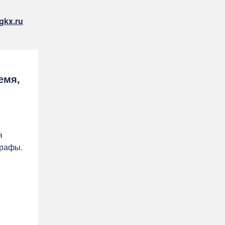
gkx.ru
емя,
я
трафы.