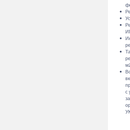
ф
Р
У
Р
И
И
р
Т
р
м2
В
в
пр
с
з
о
УК