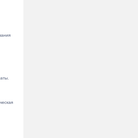
.
вания
латы.
ческая