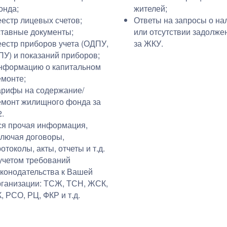
онда;
жителей;
еестр лицевых счетов;
Ответы на запросы о на
ставные документы;
или отсутствии задолже
еестр приборов учета (ОДПУ,
за ЖКУ.
ПУ) и показаний приборов;
нформацию о капитальном
емонте;
арифы на содержание/
емонт жилищного фонда за
.
ся прочая информация,
ключая договоры,
отоколы, акты, отчеты и т.д.
 учетом требований
аконодательства к Вашей
рганизации: ТСЖ, ТСН, ЖСК,
, РСО, РЦ, ФКР и т.д.