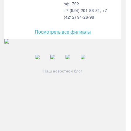
оф. 792
+7 (924) 201-83-81, +7
(4212) 94-26-98
Посмотреть все филиалы
Наш новостной блог
ООО "Технология и Сервис"
Входит в реестр аккредитованных IT-компаний
ИНН: 5507240880 КПП: 550701001 ОГРН: 1135543032019
Скачать карточку предприятия
Вы всегда можете
отписаться от рассылки